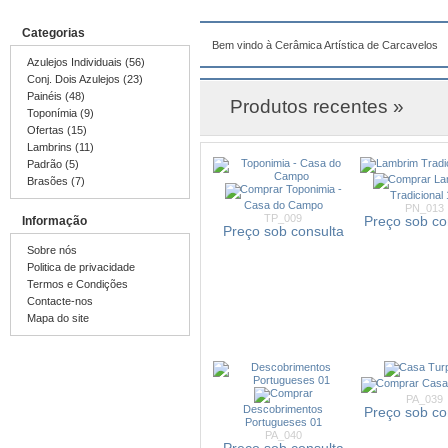
Categorias
Bem vindo à Cerâmica Artística de Carcavelos
Azulejos Individuais (56)
Conj. Dois Azulejos (23)
Painéis (48)
Produtos recentes »
Toponímia (9)
Ofertas (15)
Lambrins (11)
Padrão (5)
La
Brasões (7)
Toponimia -
Tradicional
Casa do Campo
PN_013
TP_009
Informação
Preço sob co
Preço sob consulta
Sobre nós
Politica de privacidade
Termos e Condições
Contacte-nos
Mapa do site
Casa
PA_039
Descobrimentos
Preço sob co
Portugueses 01
PA_040