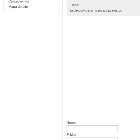
Contacte-nos
Email:
Mapa do site
azulejos@ceramica-carcavelos.pt
Nome:
E-Mail: