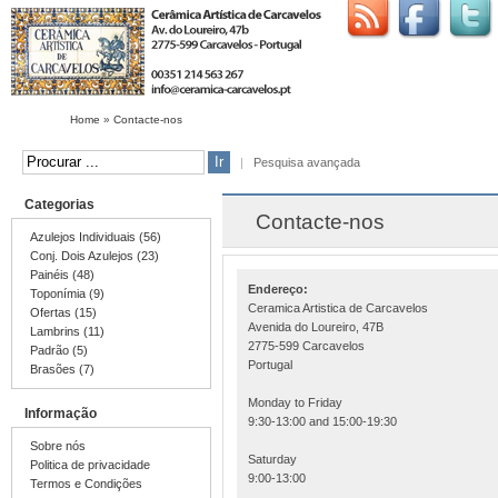
Home
»
Contacte-nos
|
Pesquisa avançada
Categorias
Contacte-nos
Azulejos Individuais (56)
Conj. Dois Azulejos (23)
Painéis (48)
Endereço:
Toponímia (9)
Ceramica Artistica de Carcavelos
Ofertas (15)
Avenida do Loureiro, 47B
Lambrins (11)
2775-599 Carcavelos
Padrão (5)
Portugal
Brasões (7)
Monday to Friday
Informação
9:30-13:00 and 15:00-19:30
Sobre nós
Saturday
Politica de privacidade
9:00-13:00
Termos e Condições