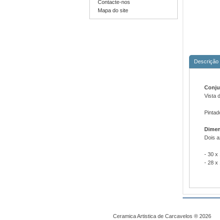
Contacte-nos
Mapa do site
Descrição
Conju
Vista 
Pintad
Dimen
Dois a
- 30 x
- 28 x
Ceramica Artistica de Carcavelos ® 2026