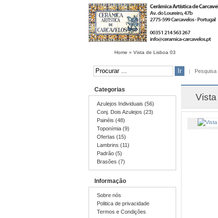
Home
»
Vista de Lisboa 03
|
Pesquisa
Categorias
Vista
Azulejos Individuais (56)
Conj. Dois Azulejos (23)
Painéis (48)
Toponímia (9)
Ofertas (15)
Lambrins (11)
Padrão (5)
Brasões (7)
Informação
Sobre nós
Politica de privacidade
Termos e Condições