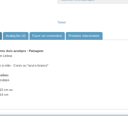
Tweet
Avaliações (0)
Fazer um comentário
Produtos relacionados
nto dois azulejos -
Paisagem
de Lisboa
o à mão - Cores ou "azul e branco"
sões:
zulejos
 15 cm ou
 14 cm