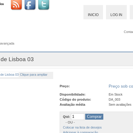
INICIO
LOG IN
Conta
 avançada
 de Lisboa 03
Clique para ampliar
Preço sob co
Preço:
Disponibilidade:
Em Stock
Código do produto:
DA_003
Avaliação média
Sem avaliações
Qtd:
- OU -
Colocar na lista de desejos
Adicionar à comparação