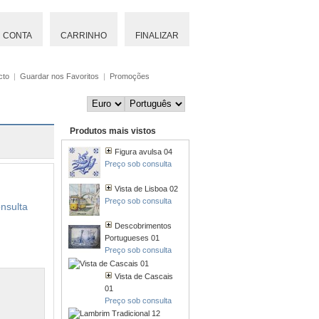
CONTA
CARRINHO
FINALIZAR
cto
|
Guardar nos Favoritos
|
Promoções
Produtos mais vistos
Figura avulsa 04
Preço sob consulta
Vista de Lisboa 02
Preço sob consulta
nsulta
Descobrimentos
Portugueses 01
Preço sob consulta
Vista de Cascais
01
Preço sob consulta