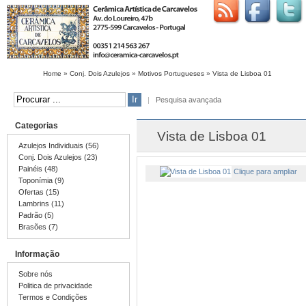
Home
»
Conj. Dois Azulejos
»
Motivos Portugueses
»
Vista de Lisboa 01
|
Pesquisa avançada
Categorias
Vista de Lisboa 01
Azulejos Individuais (56)
Conj. Dois Azulejos (23)
Painéis (48)
Clique para ampliar
Toponímia (9)
Ofertas (15)
Lambrins (11)
Padrão (5)
Brasões (7)
Informação
Sobre nós
Politica de privacidade
Termos e Condições