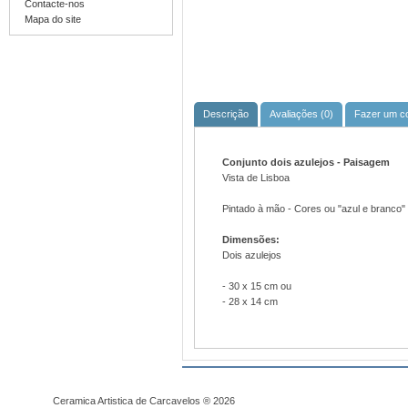
Contacte-nos
Mapa do site
Descrição
Avaliações (0)
Fazer um c
Conjunto dois azulejos -
Paisagem
Vista de Lisboa
Pintado à mão - Cores ou "azul e branco"
Dimensões:
Dois azulejos
- 30 x 15 cm ou
- 28 x 14 cm
Ceramica Artistica de Carcavelos ® 2026