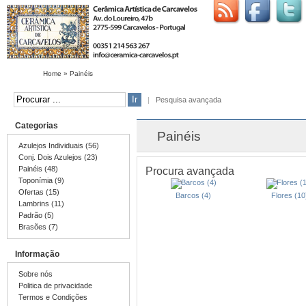
Home
»
Painéis
|
Pesquisa avançada
Categorias
Painéis
Azulejos Individuais (56)
Conj. Dois Azulejos (23)
Painéis (48)
Procura avançada
Toponímia (9)
Ofertas (15)
Barcos (4)
Flores (10
Lambrins (11)
Padrão (5)
Brasões (7)
Informação
Sobre nós
Politica de privacidade
Termos e Condições