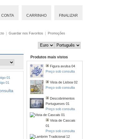
CONTA
CARRINHO
FINALIZAR
cto
|
Guardar nos Favoritos
|
Promoções
Produtos mais vistos
Figura avulsa 04
Preço sob consulta
Vista de Lisboa 02
tigo 01
Preço sob consulta
onsulta
Descobrimentos
Portugueses 01
Preço sob consulta
Vista de Cascais
01
Preço sob consulta