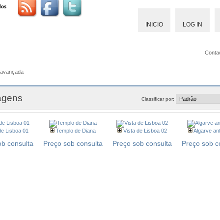
INICIO
LOG IN
Conta
 avançada
agens
Classificar por:
de Lisboa 01
Templo de Diana
Vista de Lisboa 02
Algarve an
ob consulta
Preço sob consulta
Preço sob consulta
Preço sob c