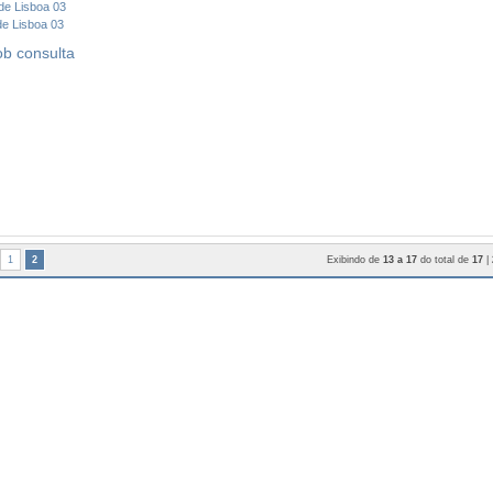
de Lisboa 03
ob consulta
1
2
Exibindo de
13 a 17
do total de
17
|