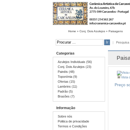
Home
»
Conj. Dois Azulejos
»
Paisagens
|
Pesquisa
Categorias
Pais
Azulejos Individuais (56)
Conj. Dois Azulejos (23)
Painéis (48)
Toponímia (9)
Vista 
Ofertas (15)
Preço s
Lambrins (11)
Padrão (5)
Brasões (7)
Informação
Sobre nós
Politica de privacidade
Termos e Condições